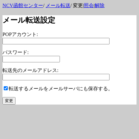
NCV函館センター
/
メール転送
/ 変更|
照会
|
解除
メール転送設定
POPアカウント:
パスワード:
転送先のメールアドレス:
転送するメールをメールサーバにも保存する。