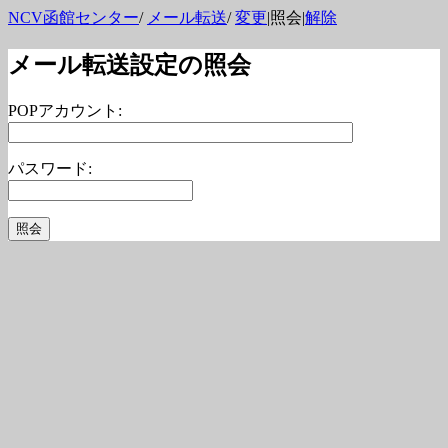
NCV函館センター
/
メール転送
/
変更
|照会|
解除
メール転送設定の照会
POPアカウント:
パスワード: